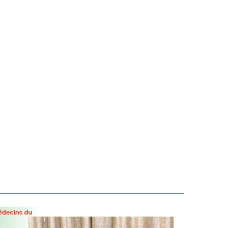
15 juin 20
MEDECINE ET MUSIQUE
VEC PR CHRISTIAN NAPON
15 juin 20
CLIP VIDÉO: DR HASSANE
1ER JUMEAU KOEFI
SENSIBILISE SUR LA COVI
19
11 juin 20