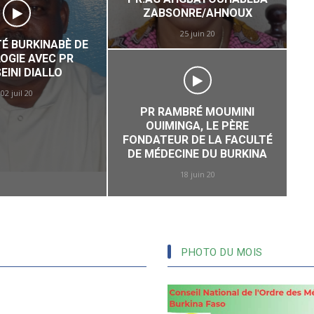
ZABSONRE/AHNOUX
25 juin 20
TÉ BURKINABÈ DE
OGIE AVEC PR
A
EINI DIALLO
02 juil 20
PR RAMBRÉ MOUMINI
OUIMINGA, LE PÈRE
FONDATEUR DE LA FACULTÉ
DE MÉDECINE DU BURKINA
18 juin 20
PHOTO DU MOIS