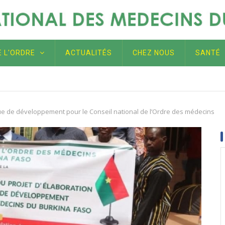
E L'ORDRE
ACTUALITÉS
CHEZ NOUS
SANTÉ
 Léonie Claudine SORGHO, épouse LOUGUÉ, une source d'inspir
, non seulement au Burkina Faso, mais aussi au-delà des front
que de développement pour le Conseil national de l’Ordre des médecins