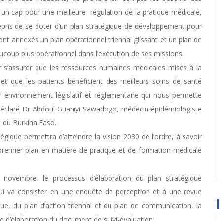
er un cap pour une meilleure régulation de la pratique médicale,
repris de se doter d’un plan stratégique de développement pour
ont annexés un plan opérationnel triennal glissant et un plan de
ucoup plus opérationnel dans l’exécution de ses missions.
our s’assurer que les ressources humaines médicales mises à la
 et que les patients bénéficient des meilleurs soins de santé
ur environnement législatif et réglementaire qui nous permette
déclaré Dr Abdoul Guaniyi Sawadogo, médecin épidémiologiste
s du Burkina Faso.
ique permettra d’atteindre la vision 2030 de l’ordre, à savoir
e premier plan en matière de pratique et de formation médicale
 novembre, le processus d’élaboration du plan stratégique
qui va consister en une enquête de perception et à une revue
ue, du plan d’action triennal et du plan de communication, la
e d’élaboration du document de suivi-évaluation.