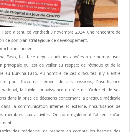
na Faso a tenu ce vendredi 8 novembre 2024, une rencontre de
tion de son plan stratégique de développement.
 prochaines années.
ina Faso, fait face depuis quelques années à de nombreuses
on principale qui est de veiller au respect de l’éthique et de la
le au Burkina Faso. Au nombre de ces difficultés, il y a entre
rdre pour l’accomplissement de ses missions, l’insuffisance
e national, la faible connaissance du rôle de l’Ordre et de ses
ecins dans la prise de décisions concernant la pratique médicale
e dans la communication interne et externe, l’insuffisance de
n des membres aux activités. On note également l’absence d’un
pement.
e l’Ordre des médecins, de prendre en compte les besoins des