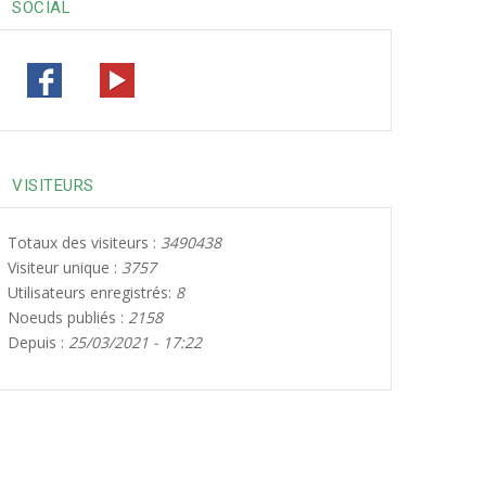
30
31
1
2
3
4
5
SOCIAL
VISITEURS
Totaux des visiteurs :
3490438
Visiteur unique :
3757
Utilisateurs enregistrés:
8
Noeuds publiés :
2158
Depuis :
25/03/2021 - 17:22
MÉDECINE ET LITTÉRATUR
AVEC DR PAKISBA ALI
OUEDRAOGO