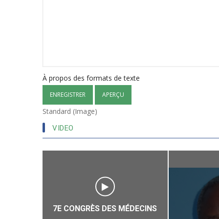
À propos des formats de texte
Standard (Image)
VIDEO
7E CONGRÈS DES MÉDECINS
E/LA