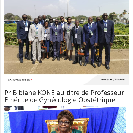
de
conférences
agrégés
Pr Bibiane KONE au titre de Professeur
Emérite de Gynécologie Obstétrique !