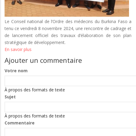
Le Conseil national de l’Ordre des médecins du Burkina Faso a
tenu ce vendredi 8 novembre 2024, une rencontre de cadrage et
de lancement officiel des travaux d’élaboration de son plan
stratégique de développement.
En savoir plus
sur
Burkina/Santé
Ajouter un commentaire
:
Bientôt
Votre nom
un
plan
À propos des formats de texte
stratégique
Sujet
de
développement
pour
À propos des formats de texte
le
Commentaire
Conseil
national