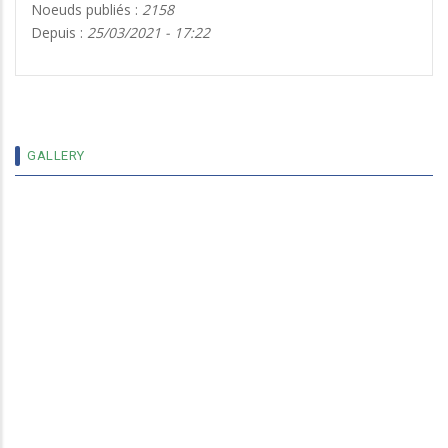
Noeuds publiés :
2158
Depuis :
25/03/2021 - 17:22
13 ENSEIGNANTS DE L’UNIVERSITÉ NAZI BONI
DE BOBO DIOULASSO DÉSORMAIS MAÎTRES
DE CONFÉRENCES AGRÉGÉS
GALLERY