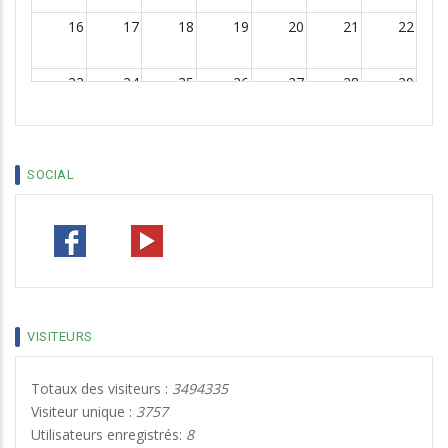
16
17
18
19
20
21
22
23
24
25
26
27
28
29
30
31
1
2
3
4
5
SOCIAL
VISITEURS
Totaux des visiteurs :
3494335
Visiteur unique :
3757
Utilisateurs enregistrés:
8