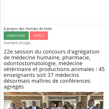
de
l’Ordre
des
médecins
À propos des formats de texte
Standard (Image)
22e session du concours d'agrégation
de médecine humaine, pharmacie,
odontostomatologie, médecine
vétérinaire et productions animales : 45
enseignants soit 37 médecins
désormais maîtres de conférences
agrégés