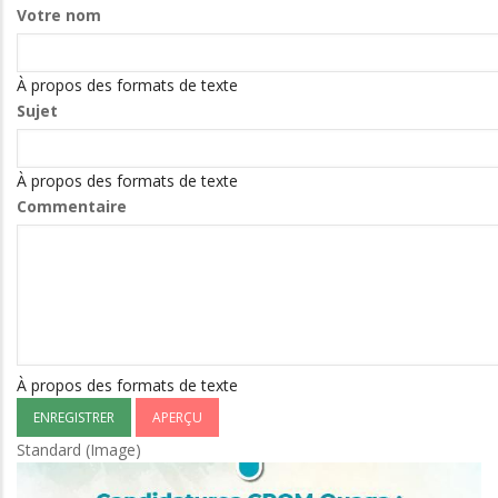
bureau
Votre nom
du
CROM
À propos des formats de texte
OUAGADOUGOU
Sujet
se
présente
comme
À propos des formats de texte
suit
Commentaire
:
À propos des formats de texte
Standard (Image)