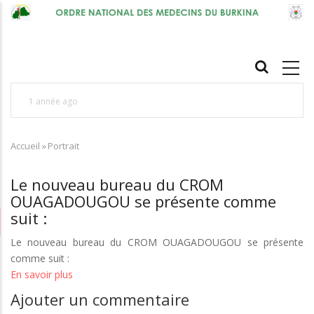
Aller
au
contenu
MAIN
principal
NAVIGATION
1 année ago
1
Nos Talents en Médecine : Pr Léonie Claudine
1
Accueil
SORGHO, épouse LOUGUÉ, une source
»
Portrait
L
Fil
d'Ariane
d'inspiration pour toutes celles et ceux qui
s
Le nouveau bureau du CROM
œuvrent dans le secteur de la santé et de
r
OUAGADOUGOU se présente comme
l'éducation, non seulement au Burkina Faso, mais
suit :
aussi au-delà des frontières de l'Afriqu
Le nouveau bureau du CROM OUAGADOUGOU se présente
comme suit :
En savoir plus
sur
Le
Ajouter un commentaire
nouveau