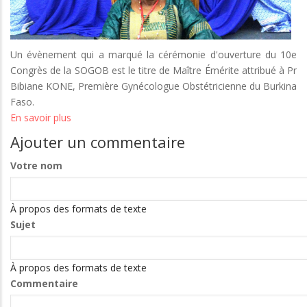
Un évènement qui a marqué la cérémonie d'ouverture du 10e
Congrès de la SOGOB est le titre de Maître Émérite attribué à Pr
Bibiane KONE, Première Gynécologue Obstétricienne du Burkina
Faso.
En savoir plus
sur
Pr
Ajouter un commentaire
Bibiane
KONE
Votre nom
au
titre
À propos des formats de texte
de
Sujet
Professeur
Emérite
de
À propos des formats de texte
Gynécologie
Commentaire
Obstétrique
!