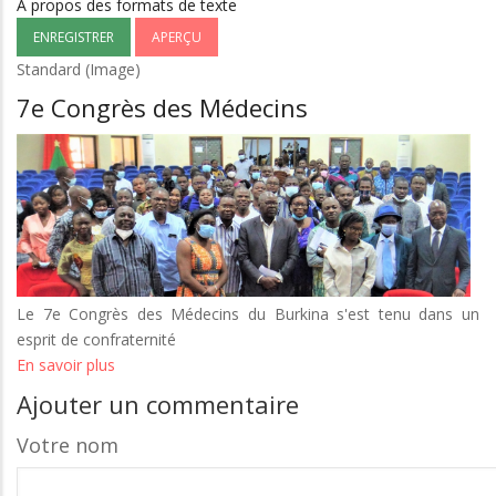
À propos des formats de texte
Standard (Image)
7e Congrès des Médecins
Le 7e Congrès des Médecins du Burkina s'est tenu dans un
esprit de confraternité
En savoir plus
sur
7e
Ajouter un commentaire
Congrès
des
Votre nom
Médecins