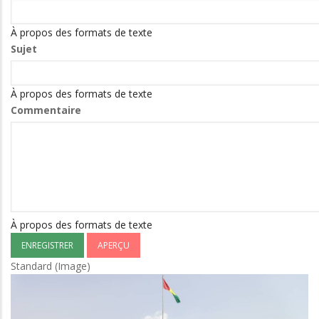
concours
d'agrégation
À propos des formats de texte
de
Sujet
médecine
humaine,
pharmacie,
À propos des formats de texte
odontostomatologie,
Commentaire
médecine
vétérinaire
et
productions
animales
:
45
À propos des formats de texte
enseignants
soit
37
Standard (Image)
médecins
désormais
maîtres