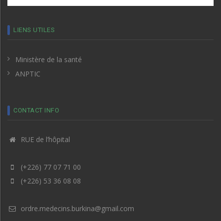
LIENS UTILES
Ministère de la santé
ANPTIC
CONTACT INFO
RUE de l’hôpital
(+226) 77 07 71 00
(+226) 53 36 08 08
ordre.medecins.burkina@gmail.com