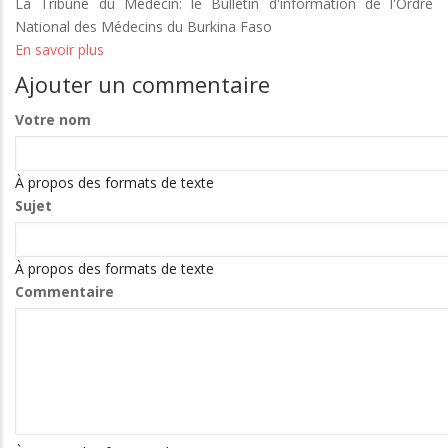
La Tribune du Médecin: le Bulletin d'information de l'Ordre
National des Médecins du Burkina Faso
En savoir plus
sur
La
Ajouter un commentaire
Tribune
du
Votre nom
Médecin:
le
À propos des formats de texte
Bulletin
Sujet
d'information
de
l'Ordre
À propos des formats de texte
National
Commentaire
des
Médecins
du
Burkina
Faso