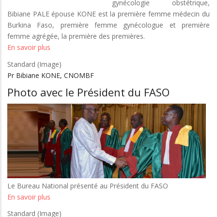
gynécologie obstétrique,
Bibiane PALE épouse KONE est la première femme médecin du
Burkina Faso, première femme gynécologue et première
femme agrégée, la première des premières.
En savoir plus
sur
Pr
Standard (Image)
Bibiane
Pr Bibiane KONE, CNOMBF
Koné,
Photo avec le Président du FASO
un
exemple
!
Le Bureau National présenté au Président du FASO
En savoir plus
sur
Photo
Standard (Image)