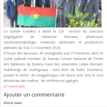
La Guinée Conakry a abrité la 22e session du concours
d’agrégation de médecine humaine, pharmacie,
odontostomatologie, médecine vétérinaire et productions
animales du 4 au 12 novembre 2024.
À l’issue des épreuves, 45 enseignants soit 37 médecins dont Dr
Somé Judicaël membre du bureau Conseil National de l’Ordre
des Médecins du Burkina Faso des universités Lédéa Bernard
Ouédraogo de Ouahigouya, Nazi Boni de Bobo Dioulasso,
Joseph Ki Zerbo de Ouagadougou ont réussi avec brio et sont
désormais des maîtres de conférences agrégés.
En savoir plus
sur
22e
Ajouter un commentaire
session
du
Votre nom