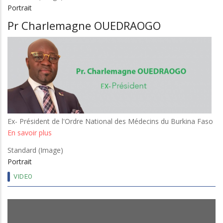
avec
Portrait
le
Pr Charlemagne OUEDRAOGO
Président
du
FASO
Ex- Président de l'Ordre National des Médecins du Burkina Faso
En savoir plus
sur
Pr
Standard (Image)
Charlemagne
Portrait
OUEDRAOGO
VIDEO