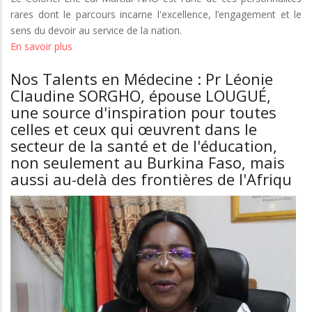
rares dont le parcours incarne l'excellence, l’engagement et le
sens du devoir au service de la nation.
En savoir plus
sur
Nos
Nos Talents en Médecine : Pr Léonie
Talents
Claudine SORGHO, épouse LOUGUÉ,
en
une source d'inspiration pour toutes
Médecine
celles et ceux qui œuvrent dans le
:
secteur de la santé et de l'éducation,
Le
non seulement au Burkina Faso, mais
Colonel
Eric
aussi au-delà des frontières de l'Afriqu
Edi
Martial
NAO
Pr
en
ORL
et
Chirurgie