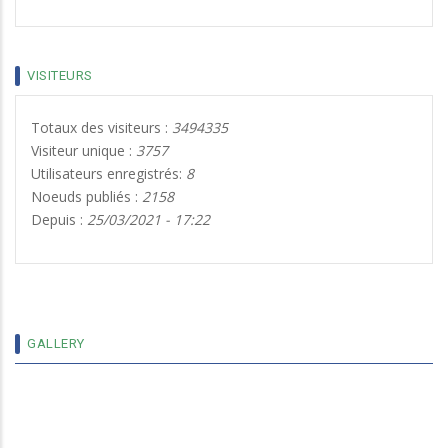
VISITEURS
Totaux des visiteurs :
3494335
Visiteur unique :
3757
Utilisateurs enregistrés:
8
Noeuds publiés :
2158
Depuis :
25/03/2021 - 17:22
13 ENSEIGNANTS DE L’UNIVERSITÉ NAZI BONI
DE BOBO DIOULASSO DÉSORMAIS MAÎTRES
DE CONFÉRENCES AGRÉGÉS
GALLERY