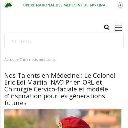
Aller
au
contenu
MAIN
principal
NAVIGATION
1 année ago
1
Nos Talents en Médecine : Pr Léonie Claudine
1
Accueil
SORGHO, épouse LOUGUÉ, une source
»
Chez nous médecins
L
Fil
d'Ariane
d'inspiration pour toutes celles et ceux qui
s
Nos Talents en Médecine : Le Colonel
œuvrent dans le secteur de la santé et de
r
Eric Edi Martial NAO Pr en ORL et
l'éducation, non seulement au Burkina Faso, mais
Chirurgie Cervico-faciale et modèle
d’inspiration pour les générations
aussi au-delà des frontières de l'Afriqu
futures