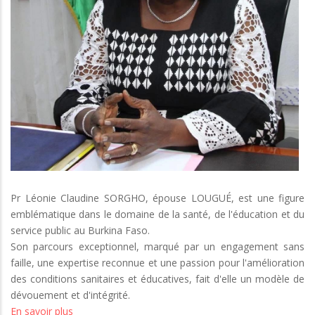
Cervico-
faciale
et
modèle
d’inspiration
pour
les
générations
futures
Pr Léonie Claudine SORGHO, épouse LOUGUÉ, est une figure
emblématique dans le domaine de la santé, de l'éducation et du
service public au Burkina Faso.
Son parcours exceptionnel, marqué par un engagement sans
faille, une expertise reconnue et une passion pour l'amélioration
des conditions sanitaires et éducatives, fait d'elle un modèle de
dévouement et d'intégrité.
En savoir plus
sur