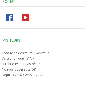
30
31
1
2
3
4
5
SOCIAL
VISITEURS
Totaux des visiteurs :
3497859
Visiteur unique :
3757
Utilisateurs enregistrés:
8
Noeuds publiés :
2158
Depuis :
25/03/2021 - 17:22