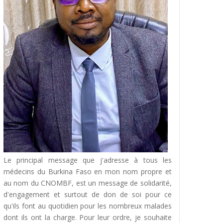
OUEDRAOGO
15 juin 20
MEDECINE ET MUSIQUE
VEC PR CHRISTIAN NAPON
15 juin 20
CLIP VIDÉO: DR HASSANE
1ER JUMEAU KOEFI
SENSIBILISE SUR LA COVI
19
11 juin 20
Le principal message que j'adresse à tous les
médecins du Burkina Faso en mon nom propre et
au nom du CNOMBF, est un message de solidarité,
d'engagement et surtout de don de soi pour ce
qu'ils font au quotidien pour les nombreux malades
dont ils ont la charge. Pour leur ordre, je souhaite