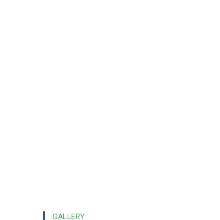
13 ENSEIGNANTS DE
L’UNIVERSITÉ NAZI BONI DE
BOBO DIOULASSO
DÉSORMAIS MAÎTRES DE
CONFÉRENCES AGRÉGÉS
GALLERY