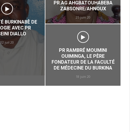
PR.AG AHGBATOUHABEBA
ZABSONRE/AHNOUX
25 juin 20
TÉ BURKINABÈ DE
OGIE AVEC PR
A
EINI DIALLO
02 juil 20
PR RAMBRÉ MOUMINI
OUIMINGA, LE PÈRE
FONDATEUR DE LA FACULTÉ
DE MÉDECINE DU BURKINA
18 juin 20