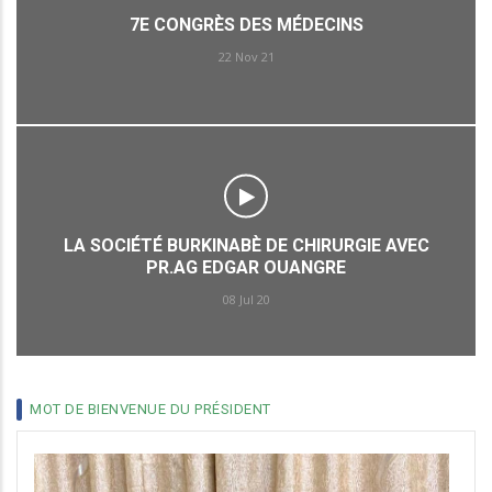
:
7E CONGRÈS DES MÉDECINS
quelle
peut
22 Nov 21
être
la
contribution
de
l’Ordre
des
médecins?
LA SOCIÉTÉ BURKINABÈ DE CHIRURGIE AVEC
PR.AG EDGAR OUANGRE
08 Jul 20
MOT DE BIENVENUE DU PRÉSIDENT