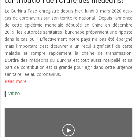
contribution de l’Ordre des médecins?
K.
Le Burkina Faso enregistre depuis hier, lundi 9 mars 2020 deux
Emmanuel
cas de coronavirus sur son territoire national. Depuis l’annonce
BAKYONO
de cette épidémie mondiale débutée en Chine en décembre
2019, les autorités sanitaires burkinabè préparaient une riposte
dans le cas où ? Effectivement notre pays n’a pas été épargné
mais l’important c’est d’œuvrer à un recul significatif de cette
maladie et rompre rapidement la chaîne de transmission.
L’Ordre des médecins du Burkina est tout aussi interpellé et sa
part de contribution est si grande pour agir dans cette urgence
sanitaire liée au coronavirus.
Read more
about
CHRONIQUE
VIDEO
DU
JOUR
le
Coronavirus
au
Burkina