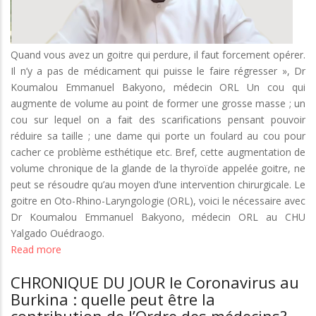
Quand vous avez un goitre qui perdure, il faut forcement opérer.
Il n’y a pas de médicament qui puisse le faire régresser », Dr
Koumalou Emmanuel Bakyono, médecin ORL Un cou qui
augmente de volume au point de former une grosse masse ; un
cou sur lequel on a fait des scarifications pensant pouvoir
réduire sa taille ; une dame qui porte un foulard au cou pour
cacher ce problème esthétique etc. Bref, cette augmentation de
volume chronique de la glande de la thyroïde appelée goitre, ne
peut se résoudre qu’au moyen d’une intervention chirurgicale. Le
goitre en Oto-Rhino-Laryngologie (ORL), voici le nécessaire avec
Dr Koumalou Emmanuel Bakyono, médecin ORL au CHU
Yalgado Ouédraogo.
Read more
about
LE
CHRONIQUE DU JOUR le Coronavirus au
GOITRE
Burkina : quelle peut être la
avec
Dr