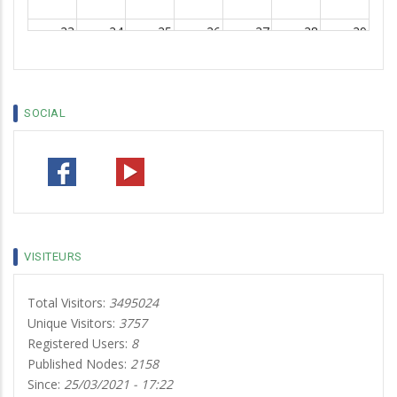
23
24
25
26
27
28
29
30
31
1
2
3
4
5
SOCIAL
VISITEURS
Total Visitors:
3495024
Unique Visitors:
3757
Registered Users:
8
Published Nodes:
2158
Since:
25/03/2021 - 17:22